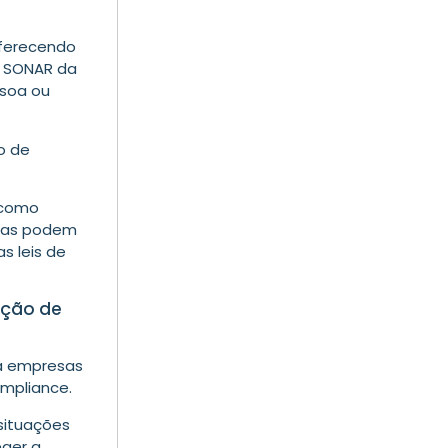
oferecendo
 SONAR da
ssoa ou
co de
 como
resas podem
s leis de
ação de
ra empresas
mpliance
.
situações
eger a