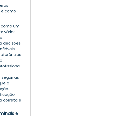
erros
s e como
, como um
ar várias
s.
a decisões
nfiáveis.
referências
ão
ofissional
 seguir as
que a
ação.
ificação
a correta e
minais e