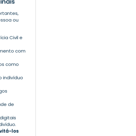
inais
rtantes,
essoa ou
ícia Civil e
vimento com
tos como
o indivíduo
gos
ade de
digitais
ivíduo.
vitá-los