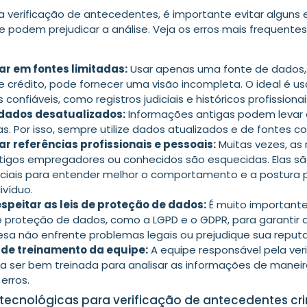
 a verificação de antecedentes, é importante evitar alguns 
 podem prejudicar a análise. Veja os erros mais frequente
ar em fontes limitadas
:
Usar apenas uma fonte de dados
e crédito, pode fornecer uma visão incompleta. O ideal é us
 confiáveis, como registros judiciais e históricos profissionai
dados desatualizados
:
Informações antigas podem levar 
s. Por isso, sempre utilize dados atualizados e de fontes co
ar referências profissionais e pessoais
:
Muitas vezes, as 
tigos empregadores ou conhecidos são esquecidas. Elas s
ciais para entender melhor o comportamento e a postura pr
ivíduo.
speitar as leis de proteção de dados
:
É muito importante
de proteção de dados, como a LGPD e o GDPR, para garantir 
sa não enfrente problemas legais ou prejudique sua reput
 de treinamento da equipe
:
A equipe responsável pela ver
sa ser bem treinada para analisar as informações de maneir
 erros.
tecnológicas para verificação de antecedentes cri