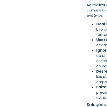
Ao realizar
comuns que
evitá-los:
Confi
birô d
fontes
Usar 
errada
Ignor
de an
essen
do ind
Desre
leis 
empre
Falta
preci
evitar
Soluções 