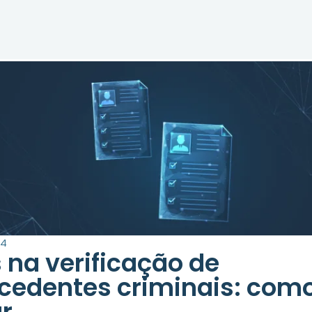
24
s na verificação de
cedentes criminais: com
ar