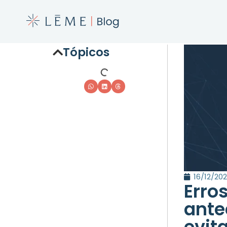
Tópicos
16/12/20
Erro
ante
evit