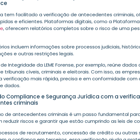
nce
a tem facilitado a
verificação de antecedentes criminais
, 
pidas e eficientes. Plataformas digitais, como a
Plataforma
se
, oferecem relatórios completos sobre o risco de uma pe
órios incluem informações sobre processos judiciais, históri
nções e outras restrições legais.
 de Integridade
da LEME Forense, por exemplo, reúne dados
e tribunais cíveis, criminais e eleitorais. Com isso, as emp
a verificação mais rápida, precisa e em conformidade com a
e dados.
o Compliance e Segurança Jurídica com a verific
tes criminais
ção de antecedentes criminais é um passo fundamental pa
reduzir riscos e garantir que estão cumprindo as leis de
co
ocessos de recrutamento, concessão de crédito ou outras 
em a confiança em terceiros, essa verificação ajuda a prot