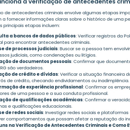
nciona a verificação de antecedentes crim
ção de antecedentes criminais envolve algumas etapas impo
 a fornecer informações claras sobre o histórico de uma p
 principais etapas incluem:
lta a bancos de dados públicos
: Verificar registros da Pol
al para encontrar antecedentes criminais.
se de processos judiciais
: Buscar se a pessoa tem envol
ssos judiciais, como condenações ou litígios.
dação de documentos pessoais
: Confirmar que documen
 RG são verdadeiros.
ação de crédito e dívidas
: Verificar a situação financeira d
rôs de crédito, checando endividamentos ou inadimplência.
rmação de experiência profissional
: Confirmar os empre
iores de uma pessoa e a sua conduta profissional.
ação de qualificações acadêmicas
: Confirmar a veracid
mas e qualificações educacionais.
se de redes sociais
: Investigar redes sociais e plataformas 
ver comportamentos que possam afetar a reputação do ind
uns na Verificação de Antecedentes Criminais e Como E