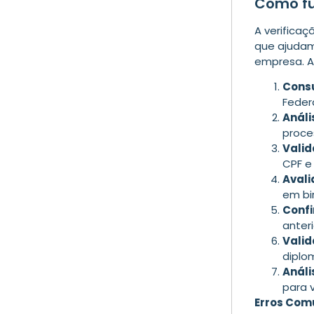
Como fu
A verifica
que ajudam
empresa. As
Consu
Feder
Análi
proce
Vali
CPF e
Avali
em bi
Confi
anter
Valid
diplo
Análi
para 
Erros Com