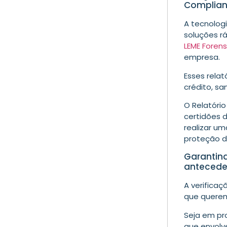
Complia
A tecnologi
soluções rá
LEME Foren
empresa.
Esses relat
crédito, sa
O
Relatório
certidões d
realizar um
proteção d
Garantind
anteceden
A verifica
que querem 
Seja em pr
que envolv