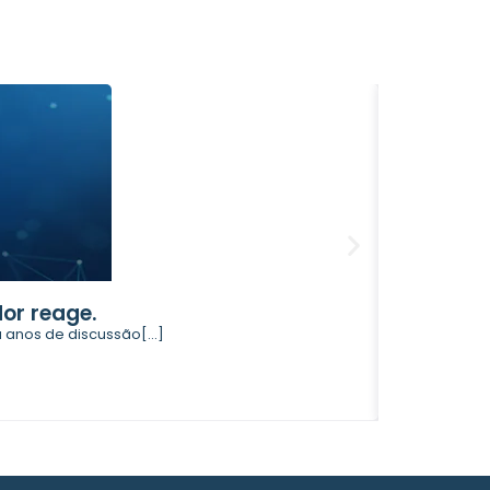
or reage.
O que ve
anos de discussão[...]
O processo d
Contin