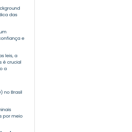
ackground
dica das
 um
onfiança e
 leis, a
 é crucial
o a
 no Brasil
inais
os por meio