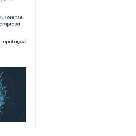
ME Forense
,
a empresa
a reputação