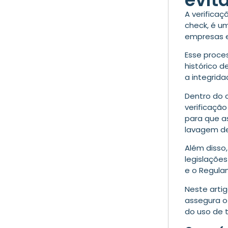
A verifica
check, é u
empresas e 
Esse proce
histórico 
a integrida
Dentro do 
verificação
para que a
lavagem de
Além disso
legislações
e o Regula
Neste arti
assegura o 
do uso de 