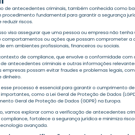
ção de antecedentes criminais, também conhecida como b
m procedimento fundamental para garantir a segurança jurí
reduzir riscos.
sso visa assegurar que uma pessoa ou empresa não tenha
de comportamentos ou ações que possam comprometer a c
de em ambientes profissionais, financeiros ou sociais.
contexto de compliance, que envolve a conformidade com as
 de antecedentes criminais e outras informações relevantes
s empresas possam evitar fraudes e problemas legais, com
 dinheiro.
, esse processo é essencial para garantir o cumprimento de
 importantes, como a Lei Geral de Proteção de Dados (LGPD)
mento Geral de Proteção de Dados (GDPR) na Europa.
go, vamos explorar como a verificação de antecedentes crim
compliance, fortalece a segurança jurídica e minimiza risc
tecnologia avançada.