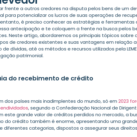
ar frente a outros credores na disputa pelos bens de um d
l para potencializar os lucros de suas operações de recu
o entanto, é preciso conhecer as estratégias e ferramentas
essa antecipação e te coloquem a frente na busca pelos b
es. Neste artigo, abordaremos os principais tópicos sobre 
ipos de credores existentes e suas vantagens em relação 
de dívidas, até os métodos e recursos utilizados pela LEM
igação patrimonial.
uia do recebimento de crédito
 um dos países mais inadimplentes do mundo, só em
2023 for
 endividados
, segundo a Confederação Nacional de Dirigente
m este grande valor de créditos perdidos no mercado, a bu
ão do crédito também é enorme, apresentando uma grand
e diferentes categorias, dispostos a assegurar seus direitos