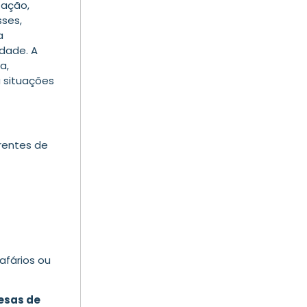
zação,
sses,
a
idade. A
a,
 situações
rrentes de
rafários ou
esas de