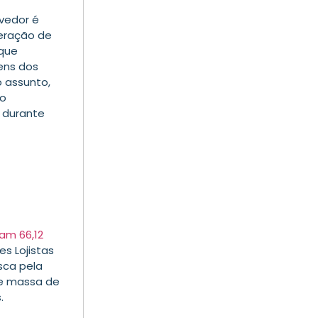
evedor é
peração de
 que
ens dos
o assunto,
ao
E durante
am 66,12
s Lojistas
sca pela
e massa de
.