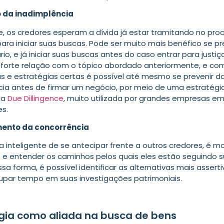
 da inadimplência
, os credores esperam a dívida já estar tramitando no pro
ra iniciar suas buscas. Pode ser muito mais benéfico se pr
io, e já iniciar suas buscas antes do caso entrar para justiç
forte relação com o tópico abordado anteriormente, e co
s e estratégias certas é possível até mesmo se prevenir d
cia antes de firmar um negócio, por meio de uma estratégi
da
Due Dillingence
, muito utilizada por grandes empresas e
s.
ento da concorrência
 inteligente de se antecipar frente a outros credores, é mo
 e entender os caminhos pelos quais eles estão seguindo 
sa forma, é possível identificar as alternativas mais assert
ar tempo em suas investigações patrimoniais.
gia como aliada na busca de bens