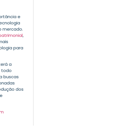
rtância e
ecnologia
ao mercado.
atrimonial
,
mais
logia para
terá a
 todo
ra buscas
ionadas
redução dos
de
um