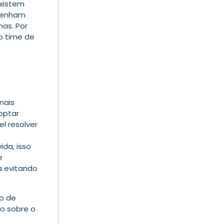
existem
 tenham
as. Por
o time de
nais
optar
l resolver
e
da, isso
e
a evitando
po de
o sobre o