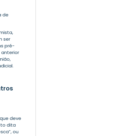
a de
mista,
m ser
ns pré-
 anterior
nião,
icial.
utros
 que deve
to dita
esca”, ou