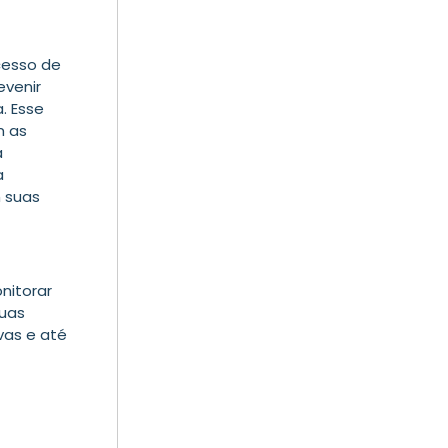
cesso de
evenir
a. Esse
m as
a
a
m suas
nitorar
suas
ivas e até