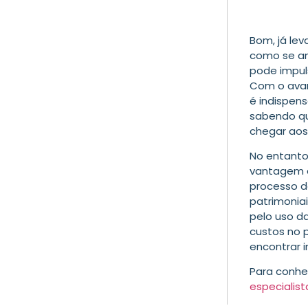
Bom, já le
como se an
pode impul
Com o avan
é indispens
sabendo qu
chegar aos
No entanto
vantagem d
processo d
patrimoniai
pelo uso d
custos no 
encontrar i
Para conhe
especialist