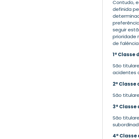
Contudo, e
definida p
determinad
preferência
seguir estã
prioridade
de falência
1ª Classe 
São titular
acidentes 
2ª Classe 
São titular
3ª Classe 
São titulare
subordinad
4ª Classe