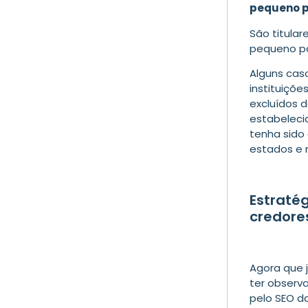
pequeno p
São titula
pequeno po
Alguns cas
instituiçõe
excluídos 
estabeleci
tenha sido
estados e m
Estratég
credore
Agora que 
ter observ
pelo SEO da