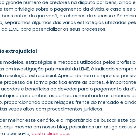
 do grande número de credores na disputa por bens, ainda 
e tem privilégio sobre o pagamento da dívida, e caso eles
 bens antes do que você, as chances de sucesso são mínim
o, separamos algumas das várias estratégias utilizadas pel
a da LEME, para potencializar os seus processos.
o extrajudicial
 modelos, estratégias e métodos utilizados pelos profissio
as em investigação patrimonial da LEME, é indicado sempre 
la resolução extrajudicial. Apesar de nem sempre ser possíve
de processo de forma pacifica entre as partes, é important
 acordos e benefícios ao devedor para o pagamento da dívi
antajoso para ambas as partes, aumentando as chances d
 proporcionando boas relações frente ao mercado e aind
tas vezes altos com procedimentos jurídicos.
der melhor este cenário, e a importância de buscar este ti
, aqui mesmo em nosso blog, possuímos um artigo exclusiv
ara acessá-lo,
basta clicar aqui
.