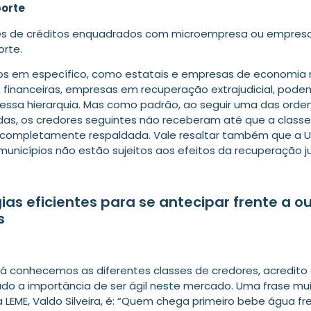
orte
res de créditos enquadrados com microempresa ou empres
rte.
os em específico, como estatais e empresas de economia 
s financeiras, empresas em recuperação extrajudicial, pode
dessa hierarquia. Mas como padrão, ao seguir uma das orde
das, os credores seguintes não receberam até que a classe
 completamente respaldada. Vale resaltar também que a U
unicípios não estão sujeitos aos efeitos da recuperação jud
ias eficientes para se antecipar frente a o
s
já conhecemos as diferentes classes de credores, acredito
ado a importância de ser ágil neste mercado. Uma frase mui
 LEME, Valdo Silveira, é: “Quem chega primeiro bebe água fr