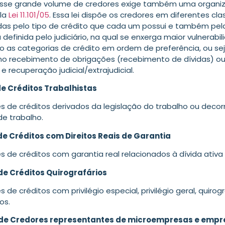
sse grande volume de credores exige também uma organi
ela
Lei 11.101/05
. Essa lei dispõe os credores em diferentes cla
as pelo tipo de crédito que cada um possui e também pel
 definida pelo judiciário, na qual se enxerga maior vulnerabil
o as categorias de crédito em ordem de preferência, ou sej
 no recebimento de obrigações (recebimento de dívidas) ou
 e recuperação judicial/extrajudicial.
de Créditos Trabalhistas
es de créditos derivados da legislação do trabalho ou deco
de trabalho.
de Créditos com Direitos Reais de Garantia
es de créditos com garantia real relacionados à dívida ativa
de Créditos Quirografários
s de créditos com privilégio especial, privilégio geral, quirog
os.
 de Credores representantes de microempresas e empr