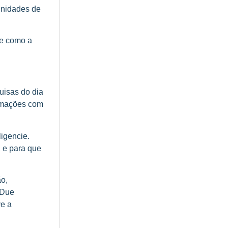
tunidades de
 e como a
uisas do dia
ormações com
igencie.
 e para que
o,
 Due
ve a