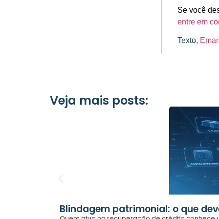
Se você des
entre em co
Texto,
Eman
Veja mais posts:
Blindagem patrimonial: o que dev
Quem atua na recuperação de crédito conhece u