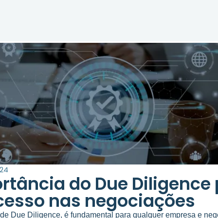
024
rtância do Due Diligence
cesso nas negociações
de Due Diligence, é fundamental para qualquer empresa e neg