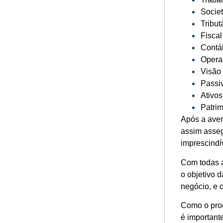
Societ
Tribut
Fiscal
Contáb
Opera
Visão
Passi
Ativos
Patri
Após a aver
assim assegu
imprescindí
Com todas a
o objetivo 
negócio, e 
Como o proc
é important