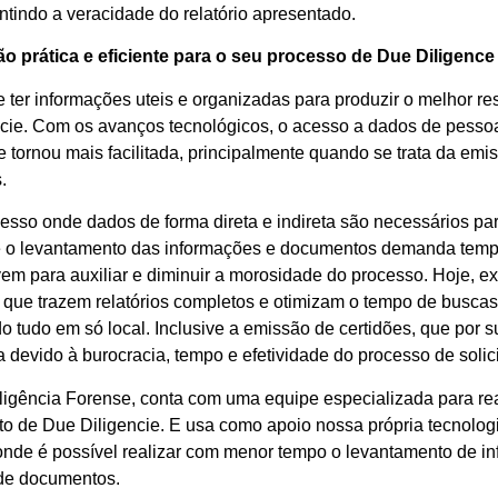
ntindo a veracidade do relatório apresentado.
o prática e eficiente para o seu processo de Due Diligence
e ter informações uteis e organizadas para produzir o melhor re
cie. Com os avanços tecnológicos, o acesso a dados de pesso
 tornou mais facilitada, principalmente quando se trata da emi
.
sso onde dados de forma direta e indireta são necessários pa
 e o levantamento das informações e documentos demanda temp
vem para auxiliar e diminuir a morosidade do processo. Hoje, e
 que trazem relatórios completos e otimizam o tempo de buscas
do tudo em só local. Inclusive a emissão de certidões, que por s
a devido à burocracia, tempo e efetividade do processo de solic
ligência Forense, conta com uma equipe especializada para rea
o de Due Diligencie. E usa como apoio nossa própria tecnolog
onde é possível realizar com menor tempo o levantamento de i
 de documentos.