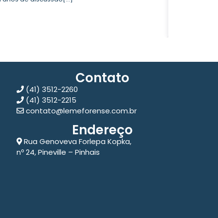
Contin
Contato
(41) 3512-2260
(41) 3512-2215
contato@lemeforense.com.br
Endereço
Rua Genoveva Forlepa Kopka,
nº 24, Pineville – Pinhais