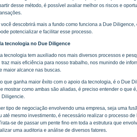
partir desse método, é possível avaliar melhor os riscos e opor
transações.
, você descobrirá mais a fundo como funciona a Due Diligence,
ode potencializar e facilitar esse processo.
da tecnologia no Due Diligence
a tecnologia tem auxiliado nos mais diversos processos e pesq
e traz mais eficiência para nosso trabalho, nos munindo de inf
 e maior alcance nas buscas.
 que ganha maior êxito com o apoio da tecnologia, é o Due Dil
e mostrar como ambas são aliadas, é preciso entender o que é,
 Diligencie.
er tipo de negociação envolvendo uma empresa, seja uma fusã
u até mesmo investimento, é necessário realizar o processo de
 Trata-se de passar um pente fino em toda a estrutura que envol
lizar uma auditoria e análise de diversos fatores.