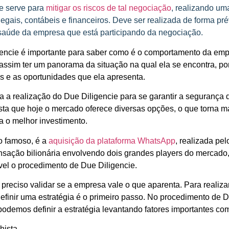
e serve para
mitigar os riscos de tal negociação
, realizando um
egais, contábeis e financeiros. Deve ser realizada de forma pré
saúde da empresa que está participando da negociação.
encie é importante para saber como é o comportamento da em
assim ter um panorama da situação na qual ela se encontra, pon
cos e as oportunidades que ela apresenta.
a a realização do Due Diligencie para se garantir a segurança 
sta que hoje o mercado oferece diversas opções, o que torna mai
a o melhor investimento.
 famoso, é a
aquisição da plataforma WhatsApp
, realizada pe
sação bilionária envolvendo dois grandes players do mercado, 
vel o procedimento de Due Diligencie.
é preciso validar se a empresa vale o que aparenta. Para realiza
definir uma estratégia é o primeiro passo. No procedimento de 
 podemos definir a estratégia levantando fatores importantes co
hista