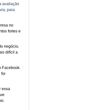
a avaliação
via, para
presa no
tos fortes e
do negócio,
s difícil a
lo Facebook.
foi
r essa
Due
mo: