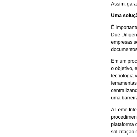
Assim, gara
Uma soluçã
É important
Due Diligen
empresas se
documentos
Em um proce
o objetivo,
tecnologia 
ferramentas
centralizan
uma barreir
A Leme Inte
procediment
plataforma 
solicitação