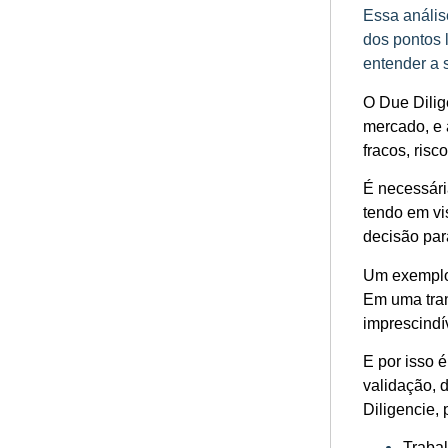
Essa anális
dos pontos l
entender a 
O Due Dilig
mercado, e 
fracos, ris
É necessári
tendo em vi
decisão par
Um exemplo
Em uma tran
imprescindí
E por isso 
validação, 
Diligencie,
Trabal