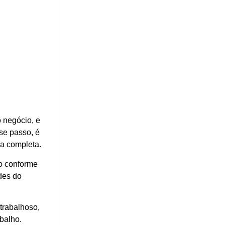
o negócio, e
sse passo, é
ja completa.
o conforme
des do
trabalhoso,
balho.