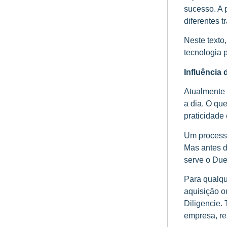
sucesso. A 
diferentes 
Neste texto
tecnologia p
Influência 
Atualmente 
a dia. O qu
praticidade
Um processo
Mas antes d
serve o Due
Para qualqu
aquisição o
Diligencie.
empresa, rea