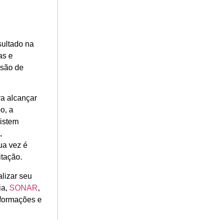
sultado na
as e
ssão de
ra alcançar
o, a
xistem
,
ua vez é
itação.
lizar seu
ia,
SONAR
,
nformações e