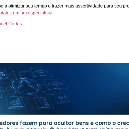
eja otimizar seu tempo e trazer mais assertividade para seu pr
ntato com um especialista!
uel Cortes.
edores fazem para ocultar bens e como o cred
m dos cenários mais desafiadores desse processo: após meses ou 