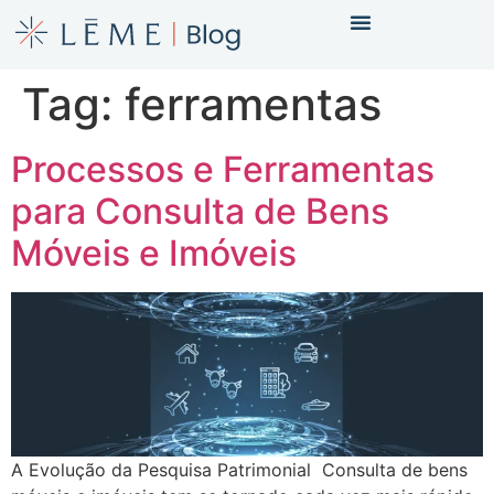
Tag:
ferramentas
Processos e Ferramentas
para Consulta de Bens
Móveis e Imóveis
A Evolução da Pesquisa Patrimonial Consulta de bens