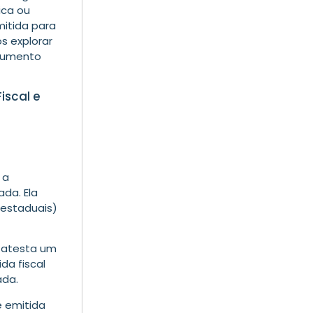
ica ou
mitida para
os explorar
ocumento
iscal e
 a
ada. Ela
 estaduais)
e atesta um
da fiscal
ada.
é emitida