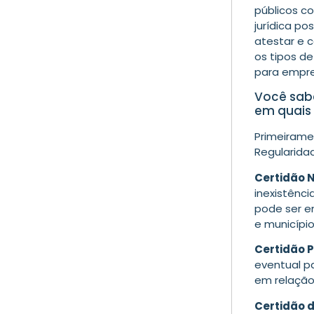
públicos c
jurídica po
atestar e c
os tipos d
para empre
Você sabe
em quais 
Primeirame
Regularidad
Certidão 
inexistênci
pode ser e
e município
Certidão P
eventual pa
em relação
Certidão 