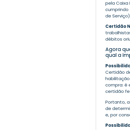
pela Caixa
cumprindo 
de Serviço)
Certidão N
trabalhist
débitos or
Agora que
qual a i
Possibilid
Certidão de
habilitação
compra: é e
certidão fe
Portanto, 
de determin
e, por con
Possibilid