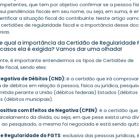
ompetentes, que tem por objetivo confirmar se a pessoa fís
ssui pendências fiscais em seu nome, ou seja, em suma, é e
ertificar a situação fiscal do contribuinte. Neste artigo vam
e certidões de regularidade fiscal e a importância desse d
sas.
 qual a importância da Certidão de Regularidade F
casos ela é exigida? Vamos dar uma olhada!
nte, é importante entendermos os tipos de Certidões de
e Fiscal, sendo eles:
Negativa de Débitos (CND):
é a certidão que irá comprovar
a de débitos em relação à pessoa, física ou jurídica, pesquis
mitida perante a União (débitos federais) Estados (débitos
s (débitos municipais).
ositiva com Efeitos de Negativa (CPEN)
: é a certidão qu
rcelamento da dívida, ou seja, em que pese exista uma dívi
 ao pesquisado, a mesma foi negociada e está sendo quit
de Regularidade do FGTS
: exclusiva das pessoas jurídicas, 