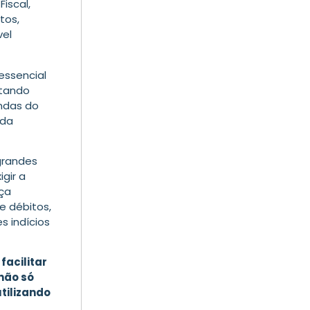
iscal,
tos,
vel
essencial
itando
indas do
ada
grandes
gir a
eça
e débitos,
s indícios
facilitar
 não só
tilizando