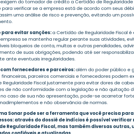
 exigem do tomador de crédito a Certidão de Regularidade F
 para verificar se a empresa está de acordo com seus débi
 assim uma análise de risco e prevenção, evitando um possí
ento.
 para evitar sanções:
a Certidão de Regularidade Fiscal é 
 empresa se mantenha regular perante suas atividades, ev
íveis bloqueios de conta, multas e outras penalidades, adv
mento de suas obrigações, podendo até ser responsabiliz
te ante eventuais irregularidades.
 com fornecedores e parceiros:
além do poder público e 
s financeiras, parceiros comerciais e fornecedores podem exi
e Regularidade Fiscal justamente para evitar dores de cab
es de não conformidade com a legislação e não quitação d
 no caso de sua não apresentação, pode-se acarretar forte
 inadimplementos e não observância de normas.
ma Sonar pode ser a ferramenta que você precisa para 
ssos: através do dossiê de indícios é possível verificar
de Regularidade Fiscal, mas também diversas outras, u
dos confiáveis e atualizadas.