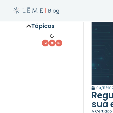
Tópicos
04/11/20
Regu
sua 
A Certidão 