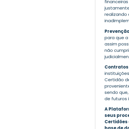
financeiras
justamente
realizando
inadimplem
Prevenção
para que a
assim poss
não cumpri
judicialmen
Contratos
instituiçõe
Certidão d
provenient
sendo que,
de futuros
A Platafor
seus proce
Certidões 
base de da