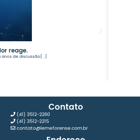
or reage.
O que ve
anos de discussão[...]
O processo d
Contin
Contato
(41) 3512-2260
(41) 3512-2215
contato@lemeforense.com.br