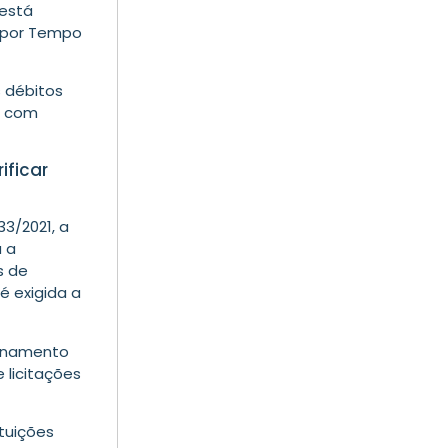
 está
 por Tempo
s débitos
r com
ificar
33/2021, a
a a
s de
 é exigida a
ionamento
 licitações
ituições