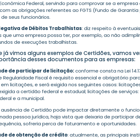
 Econômica Federal, servindo para comprovar se a empresa
com as obrigações referentes ao FGTS (Fundo de Garantia
 de seus funcionários.
egativa de Débitos Trabalhistas
: diz respeito à eventuai
as que uma empresa possa ter, por exemplo, ao não adimpli
iundos de execuções trabalhistas.
 já vimos alguns exemplos de Certidões, vamos ver
mportância desses documentos para as empresas:
ade de participar de licitação:
conforme consta na Lei 14.1
 Regularidade Fiscal é requisito essencial e obrigatório par
 em licitações, e será exigida nos seguintes casos: licitaçõe
xigida a certidão federal e estadual; licitações de serviços:
deral e a municipal.
a ausência de Certidão pode impactar diretamente o func
ada pessoa jurídica, haja vista que deixaria de participar de
sequência, sofreria perca de faturamento e oportunidades.
ade de obtenção de crédito
: atualmente, as principais inst