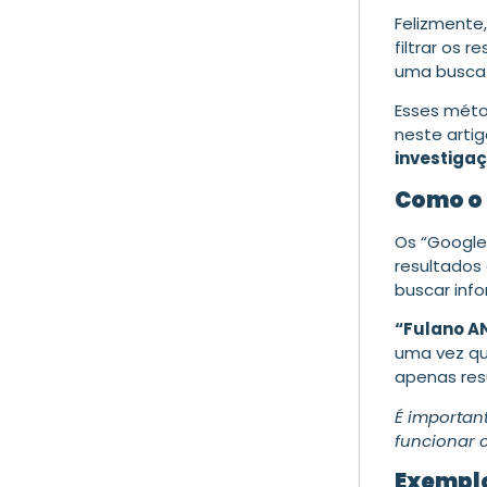
Felizmente
filtrar os 
uma busca
Esses méto
neste arti
investiga
Como o 
Os “Google
resultados
buscar inf
“Fulano A
uma vez que
apenas re
É importan
funcionar 
Exemplo