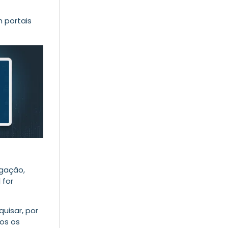
m portais
igação,
 for
uisar, por
dos os