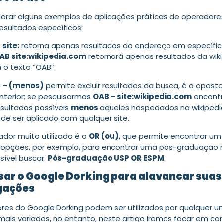
orar alguns exemplos de aplicações práticas de operadore
esultados específicos:
r
site:
retorna apenas resultados do endereço em específic
AB site:wikipedia.com
retornará apenas resultados da wik
o texto “OAB”.
r
– (menos)
permite excluir resultados da busca, é o opost
nterior; se pesquisarmos
OAB – site:wikipedia.com
encont
esultados possíveis
menos
aqueles hospedados na wikipedia
ode ser aplicado com qualquer site.
ador muito utilizado é o
OR (ou)
, que permite encontrar um
 opções, por exemplo, para encontrar uma pós-graduação 
sível buscar:
Pós-graduação USP OR ESPM
.
ar o Google Dorking para alavancar suas
gações
res do Google Dorking podem ser utilizados por qualquer u
mais variados, no entanto, neste artigo iremos focar em c