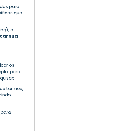
odos para
íficas que
ng), e
car sua
icar os
plo, para
quisar:
os termos,
bindo
 para