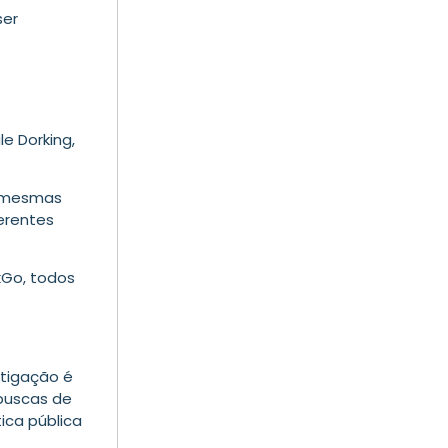
ser
 Dorking,
s mesmas
erentes
kGo, todos
stigação é
buscas de
ica pública