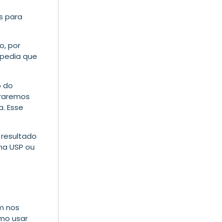
s para
o, por
ipedia que
o do
raremos
. Esse
 resultado
na USP ou
m nos
omo usar