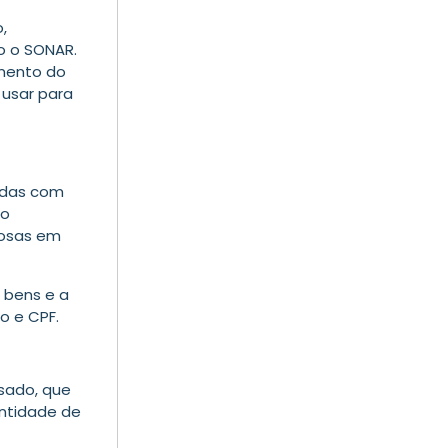
,
o o SONAR.
umento do
 usar para
adas com
ão
iosas em
 bens e a
o e CPF.
sado, que
antidade de