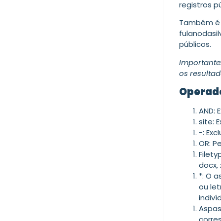
registros p
Também é p
fulanodasil
públicos.
Importante
os resultad
Operado
AND: 
site:
-: Exc
OR: P
Filety
docx, 
*: O 
ou le
indiví
Aspas
corre