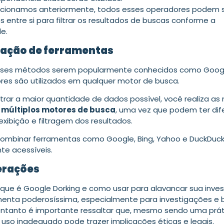
ionamos anteriormente, todos esses operadores podem 
entre si para filtrar os resultados de buscas conforme a
e.
ação de ferramentas
ses métodos serem popularmente conhecidos como Google
res são utilizados em qualquer motor de busca.
trar a maior quantidade de dados possível, você realiza a
m
múltiplos motores de busca
, uma vez que podem ter dif
xibição e filtragem dos resultados.
 combinar ferramentas como Google, Bing, Yahoo e DuckDuc
te acessíveis.
erações
 que é Google Dorking e como usar para alavancar sua inve
enta poderosíssima, especialmente para investigações e 
 entanto é importante ressaltar que, mesmo sendo uma prát
u uso inadequado pode trazer implicações éticas e legais.