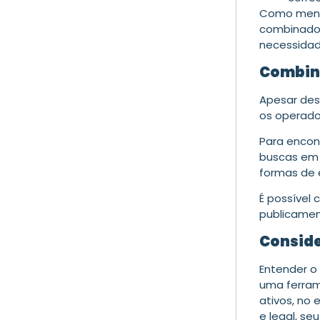
Como menc
combinados 
necessidad
Combin
Apesar des
os operado
Para encon
buscas e
formas de e
É possível
publicamen
Consid
Entender o
uma ferram
ativos, no
e legal, se