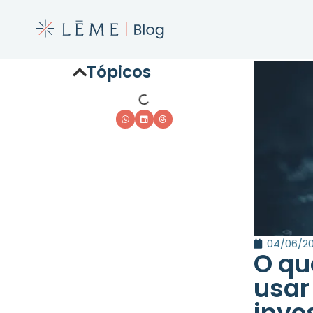
Tópicos
04/06/2
O qu
usar
inve