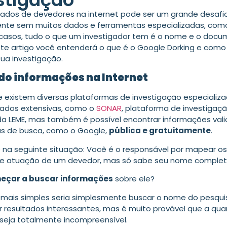
dados de devedores na internet pode ser um grande desafio
nte sem muitos dados e ferramentas especializadas, com
casos, tudo o que um investigador tem é o nome e o doc
te artigo você entenderá o que é o Google Dorking e como
sua investigação.
o informações na Internet
 existem diversas plataformas de investigação especializ
ados extensivas, como o
SONAR
, plataforma de investigaç
a LEME, mas também é possível encontrar informações val
s de busca, como o Google,
pública e gratuitamente
.
 na seguinte situação: Você é o responsável por mapear os
de atuação de um devedor, mas só sabe seu nome complet
çar a buscar informações
sobre ele?
 mais simples seria simplesmente buscar o nome do pesqui
r resultados interessantes, mas é muito provável que a qu
 seja totalmente incompreensível.