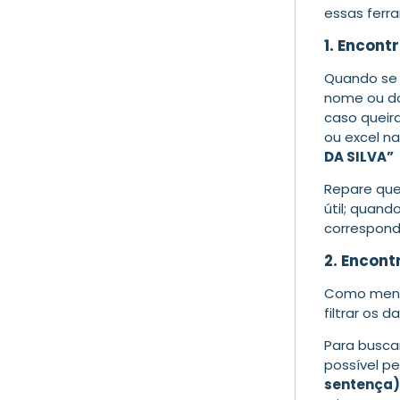
essas ferr
1. Encon
Quando se 
nome ou do
caso queir
ou excel n
DA SILVA”
Repare que
útil; quan
correspond
2. Encont
Como menci
filtrar os 
Para buscar
possível pe
sentença)