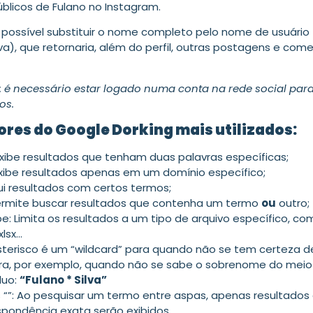
úblicos de Fulano no Instagram.
ossível substituir o nome completo pelo nome de usuário
va), que retornaria, além do perfil, outras postagens e com
: é necessário estar logado numa conta na rede social par
os.
res do Google Dorking mais utilizados:
Exibe resultados que tenham duas palavras específicas;
 Exibe resultados apenas em um domínio específico;
lui resultados com certos termos;
ermite buscar resultados que contenha um termo
ou
outro;
pe: Limita os resultados a um tipo de arquivo específico, co
xlsx…
asterisco é um “wildcard” para quando não se tem certeza 
tra, por exemplo, quando não se sabe o sobrenome do mei
duo:
“Fulano * Silva”
 “”: Ao pesquisar um termo entre aspas, apenas resultado
spondência exata serão exibidos.