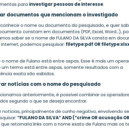
amentas para
investigar pessoas de interesse
.
trar documentos que mencionam o investigado
conhece o nome ou documento do pesquisado, e quer sab
cumento constam em documentos (PDF, Excel, Word…), po
amos saber se o nome de FULANO DA SILVA consta em doc
a internet, podemos pesquisar:
filetype:pdf OR filetype:xl
 o nome de Fulano está entre aspas. Esse é mais um opera
do um termo está entre aspas, somente resultados com a
ência exata são exibidos.
rar notícias com o nome do pesquisado
onamos anteriormente, é possível combinar os operador
dados segundo o que se deseja encontrar.
 notícias, principalmente de cunho negativo, envolvendo se
squisar:
“FULANO DA SILVA” AND (“crime OR acusação O
que retornaria links com o nome exato de Fulano mais os 