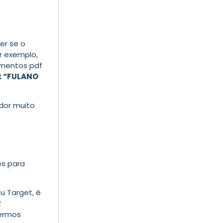
er se o
r exemplo,
umentos pdf
sx “FULANO
dor muito
es para
u Target, é
R
termos