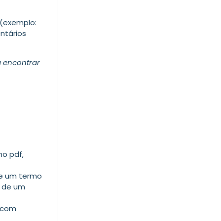
 (exemplo:
entários
a encontrar
mo pdf,
de um termo
o de um
s com