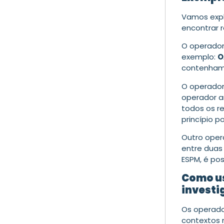
Vamos expl
encontrar r
O operado
exemplo:
O
contenham 
O operado
operador a
todos os r
princípio p
Outro oper
entre duas
ESPM, é pos
Como us
investi
Os operado
contextos 