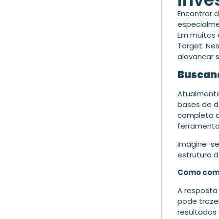
Encontrar 
especialme
Em muitos 
Target.
Nes
alavancar 
Buscand
Atualmente
bases de d
completa d
ferramenta
Imagine-se
estrutura 
Como come
A resposta
pode traze
resultados