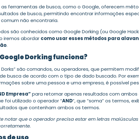
, as ferramentas de busca, como o Google, oferecem mét
resultados de busca, permitindo encontrar informações espec
 comum não encontraria.
dos são conhecidos como Google Dorking (ou Google Hacki
go iremos abordar
como usar esses métodos para alavan
ção
.
Google Dorking funciona?
 Dorks” são comandos, ou operadores, que permitem modif
 de busca de acordo com o tipo de dado buscado. Por exem
ormações sobre uma pessoa e uma empresa, é possível pes
ND Empresa”
para retornar apenas resultados com ambos 
 foi utilizado o operador “
AND
“, que “soma” os termos, exi
sultados que contenham ambos os termos.
te notar que o operador precisa estar em letras maiúsculas
corretamente.
s de uso