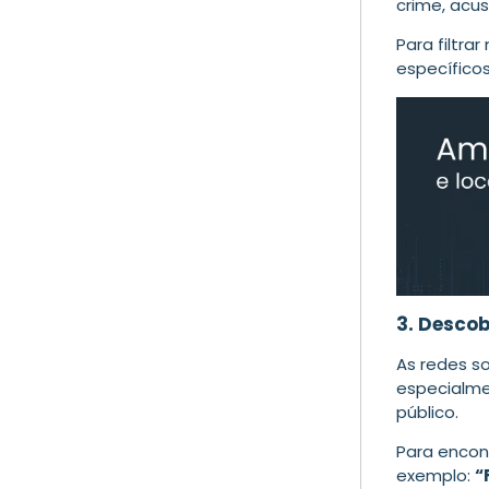
crime, acu
Para filtra
específico
3. Descob
As redes s
especialmen
público.
Para encon
exemplo:
“