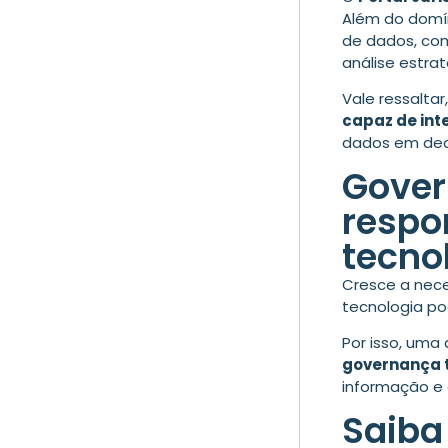
Além do domín
de dados, com
análise estrat
Vale ressaltar
capaz de int
dados em deci
Gover
respo
tecno
Cresce a nec
tecnologia pod
Por isso, uma
governança 
informação e 
Saiba