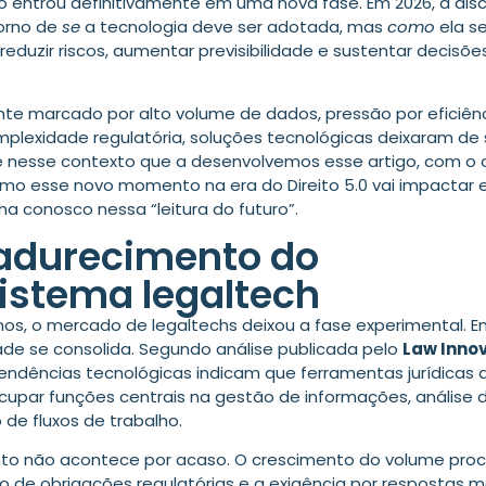
ico entrou definitivamente em uma nova fase. Em 2026, a dis
torno de
se
a tecnologia deve ser adotada, mas
como
ela s
 reduzir riscos, aumentar previsibilidade e sustentar decisõe
e marcado por alto volume de dados, pressão por eficiên
plexidade regulatória, soluções tecnológicas deixaram de 
 é nesse contexto que a desenvolvemos esse artigo, com o 
omo esse novo momento na era do Direito 5.0 vai impactar 
ha conosco nessa “leitura do futuro”.
durecimento do
istema legaltech
nos, o mercado de legaltechs deixou a fase experimental. E
de se consolida. Segundo análise publicada pelo
Law Inno
tendências tecnológicas indicam que ferramentas jurídicas d
upar funções centrais na gestão de informações, análise d
 de fluxos de trabalho.
to não acontece por acaso. O crescimento do volume proc
ão de obrigações regulatórias e a exigência por respostas m