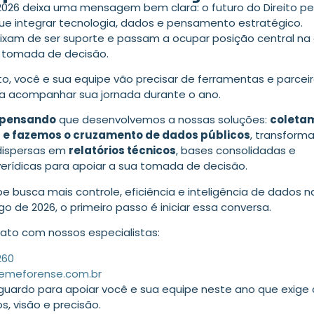
2026 deixa uma mensagem bem clara: o futuro do Direito p
e integrar tecnologia, dados e pensamento estratégico.
ixam de ser suporte e passam a ocupar posição central na
a tomada de decisão.
o, você e sua equipe vão precisar de ferramentas e parcei
a acompanhar sua jornada durante o ano.
e pensando
que desenvolvemos a nossas soluções:
coleta
 e fazemos o cruzamento de dados públicos
, transform
dispersas em
relatórios técnicos
, bases consolidadas e
erídicas para apoiar a sua tomada de decisão.
pe busca mais controle, eficiência e inteligência de dados 
ngo de 2026, o primeiro passo é iniciar essa conversa.
ato com nossos especialistas:
260
emeforense.com.br
guardo
para apoiar
você e sua equipe
neste ano
que exige
s, visão e precisão.