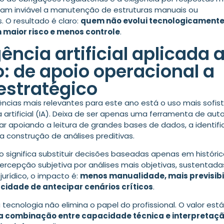
ram inviável a manutenção de estruturas manuais ou
 O resultado é claro:
quem não evolui tecnologicament
 maior risco e menos controle
.
gência artificial aplicada 
o: de apoio operacional a
 estratégico
ências mais relevantes para este ano está o uso mais sofis
ia artificial (IA). Deixa de ser apenas uma ferramenta de a
ar apoiando a leitura de grandes bases de dados, a identif
a construção de análises preditivas.
so significa substituir decisões baseadas apenas em históri
ercepção subjetiva por análises mais objetivas, sustentada
jurídico, o impacto é:
menos manualidade, mais previsib
cidade de antecipar cenários críticos
.
 tecnologia não elimina o papel do profissional. O valor est
a combinação entre capacidade técnica e interpretaç