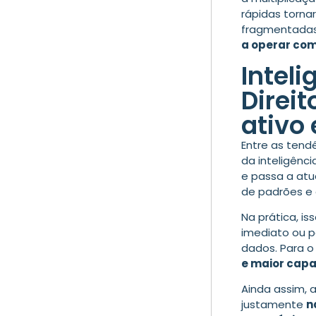
rápidas torna
fragmentadas.
a operar com
Inteli
Direit
ativo
Entre as tend
da inteligênc
e passa a atu
de padrões e 
Na prática, is
imediato ou p
dados. Para o 
e maior capa
Ainda assim, a
justamente
n