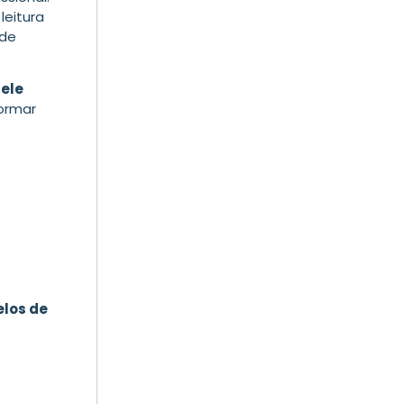
leitura
 de
ele
ormar
elos de