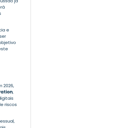
cussão já
erá
s
cia e
ser
objetivo
este
m 2026,
vation
,
igitais
e riscos
essual,
ais