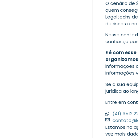
O cenário de 
quem consegu
Legaltechs de
de riscos e n
Nesse context
confiança par
E é com ess
organizamos
informações 
informações v
Se a sua equi
jurídica ao lo
Entre em cont
(41) 3512 2
contato@l
Estamos
no a
vez mais dado