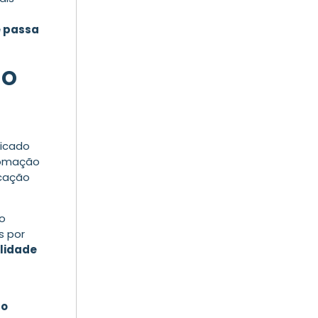
e passa
ao
ticado
utomação
icação
co
s por
ilidade
á
ão