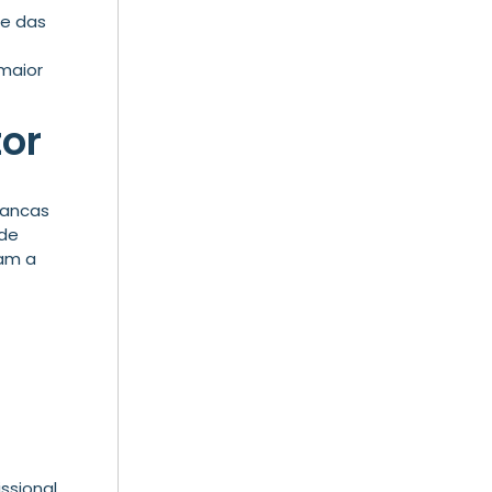
de das
maior
tor
vancas
 de
am a
ssional.