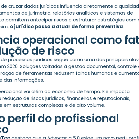
de cruzar dados jurídicos influencia diretamente a qualida
ramentas de jurimetria
, relatórios analíticos e sistemas de
 permitem antecipar riscos e estruturar estratégias com 
sim,
o jurídico passa a atuar de forma preventiva
.
ência operacional como fa
dução de risco
e processos jurídicos segue como uma das principais ala
 em 2026. Soluções voltadas à gestão documental, controle
gração de ferramentas
reduzem falhas humanas e aument
de das informações.
eracional vai além da economia de tempo. Ele impacta
redução de riscos jurídicos, financeiros e reputacionais,
 em estruturas complexas e de alto volume.
 perfil do profissional
co
isTec
destaca que a Advocacia 5.0 exige um novo perfil profi