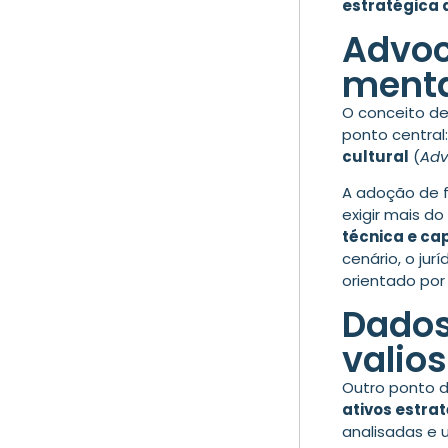
estratégica
Advoc
menta
O conceito d
ponto central
cultural
(
Adv
A adoção de f
exigir mais do
técnica e ca
cenário, o ju
orientado por
Dados
valio
Outro ponto d
ativos estra
analisadas e 