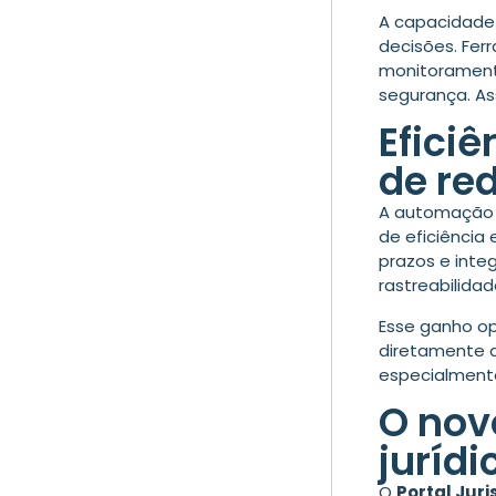
A capacidade 
decisões.
Fer
monitoramento
segurança. As
Efici
de re
A automação d
de eficiência
prazos e
inte
rastreabilida
Esse ganho op
diretamente a 
especialmente
O novo
jurídi
O
Portal Jur