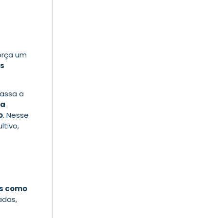
força um
as
passa a
ia
o
. Nesse
ltivo,
os como
adas,