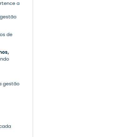
ertence a
 gestão
ros de
mos,
ando
na gestão
 cada