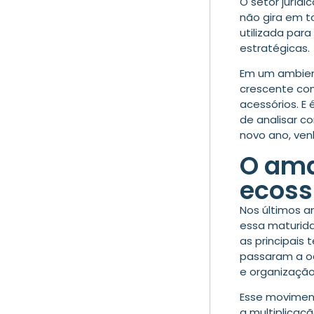
O setor juríd
não gira em 
utilizada para
estratégicas.
Em um ambient
crescente com
acessórios. E
de analisar c
novo ano, ven
O ama
ecoss
Nos últimos a
essa maturida
as principais 
passaram a oc
e organização
Esse movimen
a multiplicaç