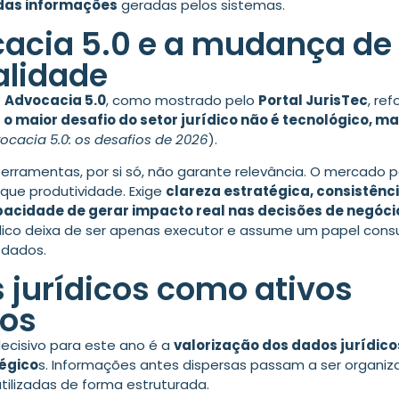
 das informações
geradas pelos sistemas.
acia 5.0 e a mudança de
lidade
e
Advocacia 5.0
, como mostrado pelo
Portal JurisTec
, re
:
o maior desafio do setor jurídico não é tecnológico, m
ocacia 5.0: os desafios de 2026
).
erramentas, por si só, não garante relevância. O mercado 
 que produtividade. Exige
clareza estratégica, consistênc
pacidade de gerar impacto real nas decisões de negóci
rídico deixa de ser apenas executor e assume um papel consu
 dados.
 jurídicos como ativos
sos
ecisivo para este ano é a
valorização dos dados jurídic
tégico
s. Informações antes dispersas passam a ser organiz
utilizadas de forma estruturada.