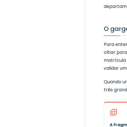
departame
O garga
Para ente
olhar para
matrícula
validar um
Quando um
três grand
A fragm