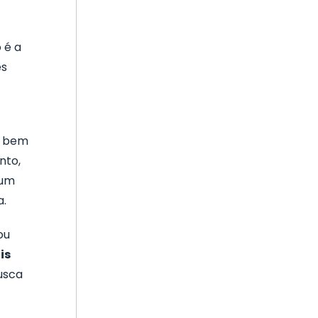
 é a
es
a
m bem
nto,
 um
a.
ou
is
usca