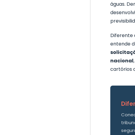
águas. De
desenvolvi
previsibil
Diferente
entende de
solicitaç
nacional
cartórios 
Dife
Conec
tribun
segur