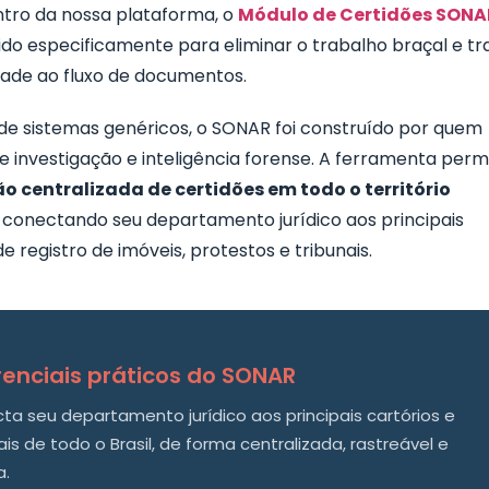
ntro da nossa plataforma, o
Módulo de Certidões SONA
do especificamente para eliminar o trabalho braçal e tr
idade ao fluxo de documentos.
 de sistemas genéricos, o SONAR foi construído por quem
 investigação e inteligência forense. A ferramenta perm
ão centralizada de certidões em todo o território
, conectando seu departamento jurídico aos principais
de registro de imóveis, protestos e tribunais.
renciais práticos do SONAR
ta seu departamento jurídico aos principais cartórios e
ais de todo o Brasil, de forma centralizada, rastreável e
a.