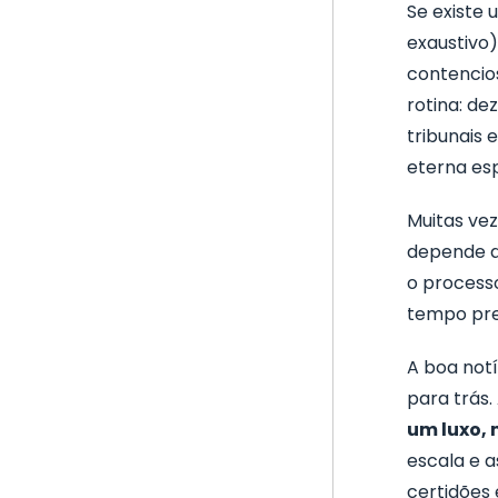
Se existe
exaustivo)
contencio
rotina: d
tribunais 
eterna es
Muitas ve
depende d
o processo
tempo prec
A boa notí
para trás.
um luxo,
escala e 
certidões 