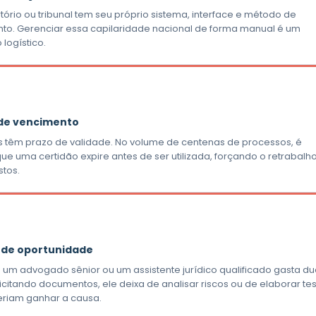
ório ou tribunal tem seu próprio sistema, interface e método de
o. Gerenciar essa capilaridade nacional de forma manual é um
logístico.
 de vencimento
s têm prazo de validade. No volume de centenas de processos, é
e uma certidão expire antes de ser utilizada, forçando o retrabalh
stos.
 de oportunidade
 um advogado sênior ou um assistente jurídico qualificado gasta d
icitando documentos, ele deixa de analisar riscos ou de elaborar te
riam ganhar a causa.