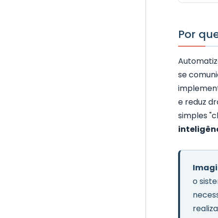
Por qu
Automatiz
se comuni
implement
e reduz d
simples "c
inteligên
Imagi
o sist
necess
realiz