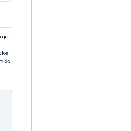
s que
m
alos
ém do
,