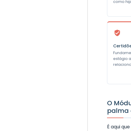
como hip
Certidõ
Fundamen
estágio 
relacion
O Módu
palma
É aqui que