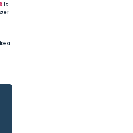
R
foi
azer
ite a