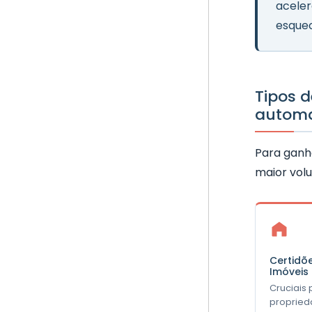
aceler
esquec
Tipos 
automa
Para ganha
maior vol
Certidõ
Imóveis
Cruciais 
propried