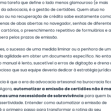
 uma tarefa que define o lado menos glamouroso (e mais
 da advocacia, é a gestão de certidões. Quem atua no
so ou na recuperação de crédito sabe exatamente como
ezenas de abas abertas no navegador, senhas de diferent
e cartórios, o preenchimento repetitivo de formulários e 
pera pelos prazos de emissão.
zes, o sucesso de uma medida liminar ou a penhora de u
a agilidade em obter um documento específico. No enta
 manual é lento, suscetível a erros de digitação e drena
ioso que sua equipe deveria dedicar à estratégia jurídic
cia é que a era da advocacia artesanal na burocracia fic
 Agora,
automatizar a emissão de certidões não é ma
 mas uma necessidade de sobrevivência
para quem b
assertividade. Entender como automatizar a emissão de
é o primeiro passo para transformar a rotina do seu