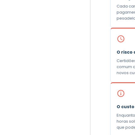
Cada cart
pagament
pesadelo 
O risco
Certidõe
comum qu
novos cu
O custo
Enquanto
horas sol
que pode