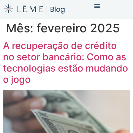
Mês:
fevereiro 2025
A recuperação de crédito
no setor bancário: Como as
tecnologias estão mudando
o jogo